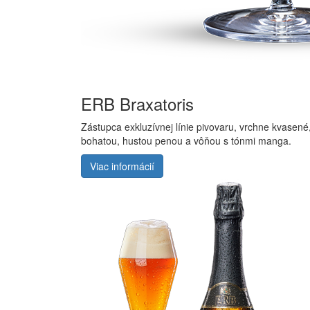
ERB Braxatoris
Zástupca exkluzívnej línie pivovaru, vrchne kvasené,
bohatou, hustou penou a vôňou s tónmi manga.
Viac informácií