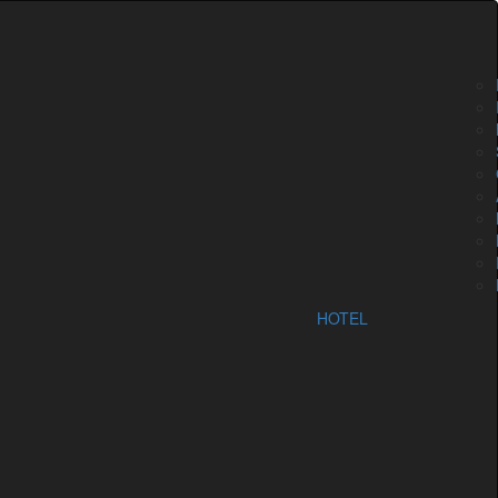
0
€
Prihlásiť sa
HOTEL