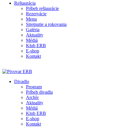
Reštaurácia
Príbeh reštaurácie
Rezervácie
Menu
Stretnutie a rokovania
Galéria
Aktuality
Médiá
Klub ERB
E-shop
Kontakt
Divadlo
Program
Príbeh divadla
Archív
Aktuality
Médiá
Klub ERB
E-shop
Kontakt