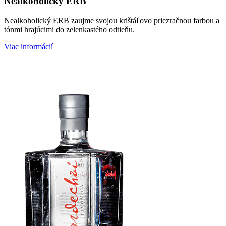
Nealkoholický ERB
Nealkoholický ERB zaujme svojou krištáľovo priezračnou farbou a
tónmi hrajúcimi do zelenkastého odtieňu.
Viac informácií