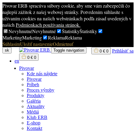
Pivovar ERB spracúva súbory cookie, aby sme vám zabezpečili čo
najlepší zážitok z našej webovej stránky. Potvrdením súhlasíte s
užívaním cookies na našich webstránkach podľa zásad uvedených v
našich
Podmienkach používania stránok.
Nevyhnutné
Nevyhnutné
Štatistiky
Štatistiky
Marketing
Marketing
Reklama
Reklama
Súhlasím
Uložiť nastavenie
Odmietnuť
sk
Toggle navigation
Prihlásiť sa
0
€
0
0
€
0
en
Pivovar
Kde nás nájdete
Pivovar
Príbeh
Proces výroby
Produkty
Galéria
Aktuality
Médiá
Klub ERB
E-shop
Kontakt