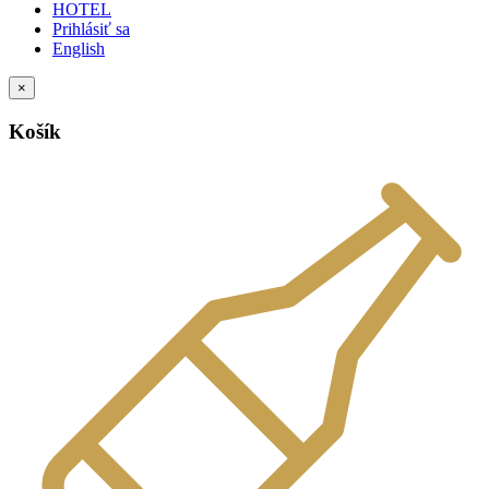
HOTEL
Prihlásiť sa
English
×
Košík