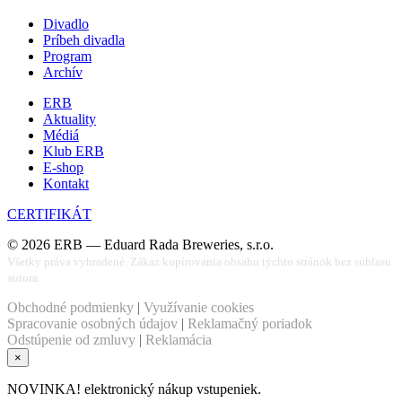
Divadlo
Príbeh divadla
Program
Archív
ERB
Aktuality
Médiá
Klub ERB
E-shop
Kontakt
CERTIFIKÁT
©
2026
ERB — Eduard Rada Breweries, s.r.o.
Všetky práva vyhradené. Zákaz kopírovania obsahu týchto stránok bez súhlasu
autora.
Obchodné podmienky
|
Využívanie cookies
Spracovanie osobných údajov
|
Reklamačný poriadok
Odstúpenie od zmluvy
|
Reklamácia
×
NOVINKA! elektronický nákup vstupeniek.