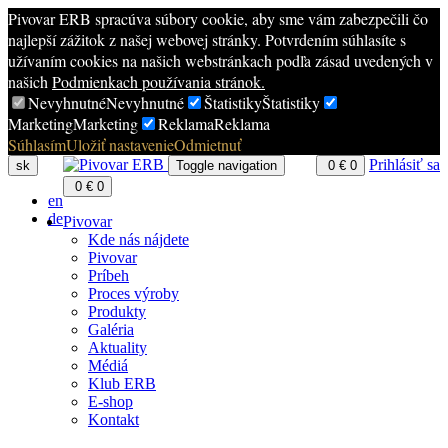
Pivovar ERB spracúva súbory cookie, aby sme vám zabezpečili čo
najlepší zážitok z našej webovej stránky. Potvrdením súhlasíte s
užívaním cookies na našich webstránkach podľa zásad uvedených v
našich
Podmienkach používania stránok.
Nevyhnutné
Nevyhnutné
Štatistiky
Štatistiky
Marketing
Marketing
Reklama
Reklama
Súhlasím
Uložiť nastavenie
Odmietnuť
Prihlásiť sa
sk
Toggle navigation
0
€
0
0
€
0
en
de
Pivovar
Kde nás nájdete
Pivovar
Príbeh
Proces výroby
Produkty
Galéria
Aktuality
Médiá
Klub ERB
E-shop
Kontakt