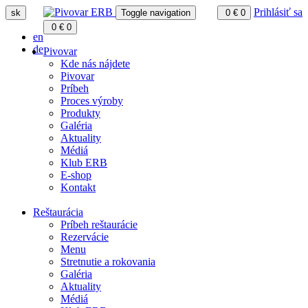
Prihlásiť sa
sk
Toggle navigation
0
€
0
0
€
0
en
de
Pivovar
Kde nás nájdete
Pivovar
Príbeh
Proces výroby
Produkty
Galéria
Aktuality
Médiá
Klub ERB
E-shop
Kontakt
Reštaurácia
Príbeh reštaurácie
Rezervácie
Menu
Stretnutie a rokovania
Galéria
Aktuality
Médiá