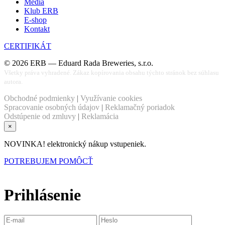
Médiá
Klub ERB
E-shop
Kontakt
CERTIFIKÁT
©
2026
ERB — Eduard Rada Breweries, s.r.o.
Všetky práva vyhradené. Zákaz kopírovania obsahu týchto stránok bez súhlasu
autora.
Obchodné podmienky
|
Využívanie cookies
Spracovanie osobných údajov
|
Reklamačný poriadok
Odstúpenie od zmluvy
|
Reklamácia
×
NOVINKA! elektronický nákup vstupeniek.
POTREBUJEM POMÔCŤ
Prihlásenie