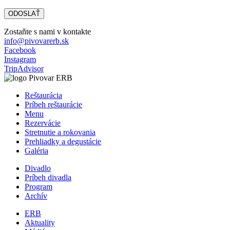
Zostaňte s nami v kontakte
info@pivovarerb.sk
Facebook
Instagram
TripAdvisor
Reštaurácia
Príbeh reštaurácie
Menu
Rezervácie
Stretnutie a rokovania
Prehliadky a degustácie
Galéria
Divadlo
Príbeh divadla
Program
Archív
ERB
Aktuality