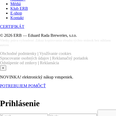
Médiá
Klub ERB
E-shop
Kontakt
CERTIFIKÁT
©
2026
ERB — Eduard Rada Breweries, s.r.o.
Všetky práva vyhradené. Zákaz kopírovania obsahu týchto stránok bez súhlasu
autora.
Obchodné podmienky
|
Využívanie cookies
Spracovanie osobných údajov
|
Reklamačný poriadok
Odstúpenie od zmluvy
|
Reklamácia
×
NOVINKA! elektronický nákup vstupeniek.
POTREBUJEM POMÔCŤ
Prihlásenie