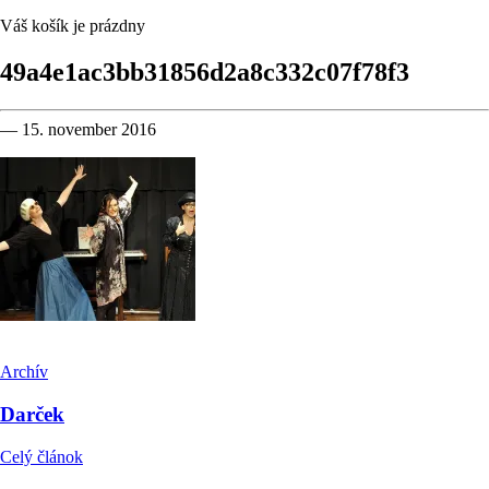
Váš košík je prázdny
49a4e1ac3bb31856d2a8c332c07f78f3
— 15. november 2016
Archív
Darček
Celý článok