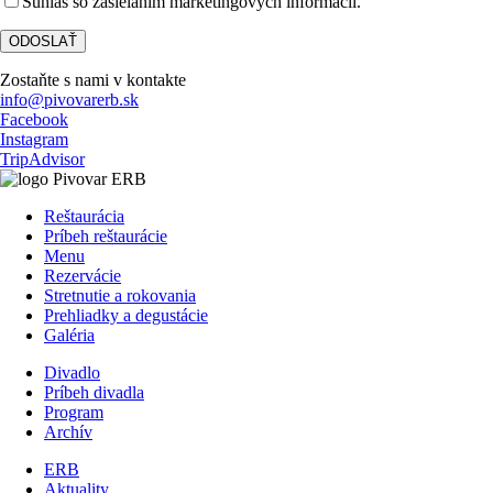
Súhlas so zasielaním marketingových informácií.
Zostaňte s nami v kontakte
info@pivovarerb.sk
Facebook
Instagram
TripAdvisor
Reštaurácia
Príbeh reštaurácie
Menu
Rezervácie
Stretnutie a rokovania
Prehliadky a degustácie
Galéria
Divadlo
Príbeh divadla
Program
Archív
ERB
Aktuality