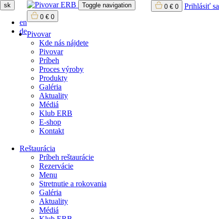
sk
Toggle navigation
Prihlásiť sa
0
€
0
0
€
0
en
de
Pivovar
Kde nás nájdete
Pivovar
Príbeh
Proces výroby
Produkty
Galéria
Aktuality
Médiá
Klub ERB
E-shop
Kontakt
Reštaurácia
Príbeh reštaurácie
Rezervácie
Menu
Stretnutie a rokovania
Galéria
Aktuality
Médiá
Klub ERB