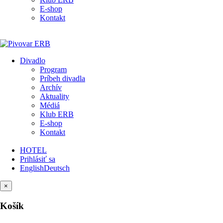
E-shop
Kontakt
Divadlo
Program
Príbeh divadla
Archív
Aktuality
Médiá
Klub ERB
E-shop
Kontakt
HOTEL
Prihlásiť sa
English
Deutsch
×
Košík