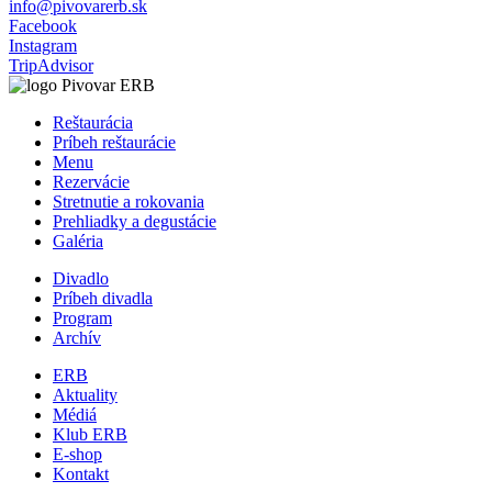
info@pivovarerb.sk
Facebook
Instagram
TripAdvisor
Reštaurácia
Príbeh reštaurácie
Menu
Rezervácie
Stretnutie a rokovania
Prehliadky a degustácie
Galéria
Divadlo
Príbeh divadla
Program
Archív
ERB
Aktuality
Médiá
Klub ERB
E-shop
Kontakt