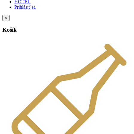
HOTEL
Prihlásiť sa
×
Košík