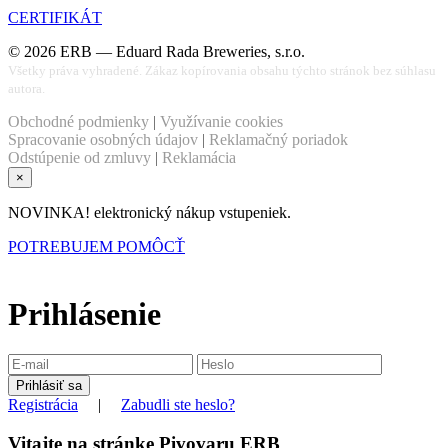
CERTIFIKÁT
©
2026
ERB — Eduard Rada Breweries, s.r.o.
Všetky práva vyhradené. Zákaz kopírovania obsahu týchto stránok bez súhlasu
autora.
Obchodné podmienky
|
Využívanie cookies
Spracovanie osobných údajov
|
Reklamačný poriadok
Odstúpenie od zmluvy
|
Reklamácia
×
NOVINKA! elektronický nákup vstupeniek.
POTREBUJEM POMÔCŤ
Prihlásenie
Registrácia
|
Zabudli ste heslo?
Vitajte na stránke Pivovaru ERB