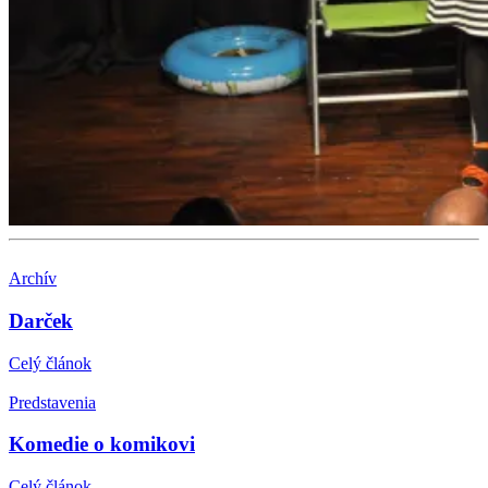
Archív
Darček
Celý článok
Predstavenia
Komedie o komikovi
Celý článok