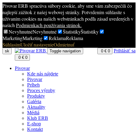
Pivovar ERB spracúva súbory cookie, aby sme vám zabezpečili čo
najlepší zážitok z našej webovej stránky. Potvrdením súhlasíte s
užívaním cookies na našich webstránkach podľa zásad uvedených v
našich
Podmienkach používania stránok.
Nevyhnutné
Nevyhnutné
Štatistiky
Štatistiky
Marketing
Marketing
Reklama
Reklama
Súhlasím
Uložiť nastavenie
Odmietnuť
Prihlásiť sa
sk
Toggle navigation
0
€
0
0
€
0
Pivovar
Kde nás nájdete
Pivovar
Príbeh
Proces výroby
Produkty
Galéria
Aktuality
Médiá
Klub ERB
E-shop
Kontakt