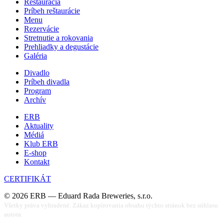
Reštaurácia
Príbeh reštaurácie
Menu
Rezervácie
Stretnutie a rokovania
Prehliadky a degustácie
Galéria
Divadlo
Príbeh divadla
Program
Archív
ERB
Aktuality
Médiá
Klub ERB
E-shop
Kontakt
CERTIFIKÁT
©
2026
ERB — Eduard Rada Breweries, s.r.o.
Všetky práva vyhradené. Zákaz kopírovania obsahu týchto stránok bez súhlasu
autora.