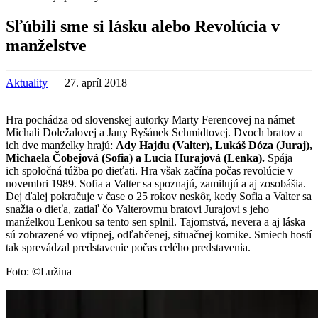
Sľúbili sme si lásku alebo Revolúcia v
manželstve
Aktuality
— 27. apríl 2018
Hra pochádza od slovenskej autorky Marty Ferencovej na námet
Michali Doležalovej a Jany Ryšánek Schmidtovej. Dvoch bratov a
ich dve manželky hrajú:
Ady Hajdu (Valter), Lukáš Dóza (Juraj),
Michaela Čobejová (Sofia) a Lucia Hurajová (Lenka).
Spája
ich spoločná túžba po dieťati. Hra však začína počas revolúcie v
novembri 1989. Sofia a Valter sa spoznajú, zamilujú a aj zosobášia.
Dej ďalej pokračuje v čase o 25 rokov neskôr, kedy Sofia a Valter sa
snažia o dieťa, zatiaľ čo Valterovmu bratovi Jurajovi s jeho
manželkou Lenkou sa tento sen splnil. Tajomstvá, nevera a aj láska
sú zobrazené vo vtipnej, odľahčenej, situačnej komike. Smiech hostí
tak sprevádzal predstavenie počas celého predstavenia.
Foto: ©Lužina