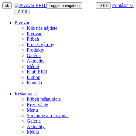
Prihlásiť sa
sk
Toggle navigation
0
€
0
0
€
0
Pivovar
Kde nás nájdete
Pivovar
Príbeh
Proces výroby
Produkty
Galéria
Aktuality
Médiá
Klub ERB
E-shop
Kontakt
Reštaurácia
Príbeh reštaurácie
Rezervácie
Menu
Stretnutie a rokovania
Galéria
Aktuality
Médiá