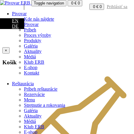
Toggle navigation
0
€
0
SK
Prihlásiť sa
0
€
0
Pivovar
Kde nás nájdete
EN
Pivovar
DE
Príbeh
Proces výroby
Produkty
Galéria
×
Aktuality
Médiá
Košík
Klub ERB
E-shop
Kontakt
Reštaurácia
Príbeh reštaurácie
Rezervácie
Menu
Stretnutie a rokovania
Galéria
Aktuality
Médiá
Klub ERB
E-shop