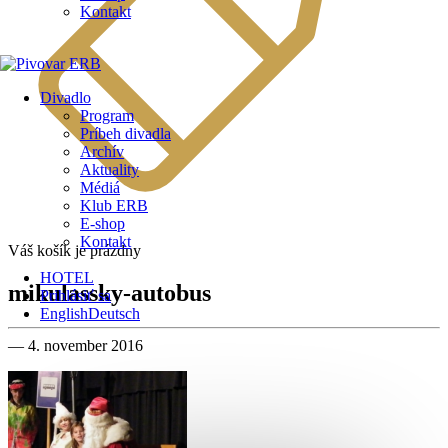
Kontakt
Divadlo
Program
Príbeh divadla
Archív
Aktuality
Médiá
Klub ERB
E-shop
Kontakt
Váš košík je prázdny
HOTEL
mikulassky-autobus
Prihlásiť sa
English
Deutsch
— 4. november 2016