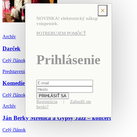
×
NOVINKA! elektronický nákup
vstupeniek.
POTREBUJEM POMÔCŤ
Archív
Darček
Prihlásenie
Celý článok
Predstavenia
Komedie o komikovi
Celý článok
Registrácia
|
Zabudli ste
Archív
heslo?
Ján Berky Mrenica a Gypsy Jazz – koncert
Celý článok