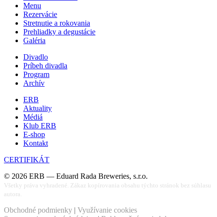
Menu
Rezervácie
Stretnutie a rokovania
Prehliadky a degustácie
Galéria
Divadlo
Príbeh divadla
Program
Archív
ERB
Aktuality
Médiá
Klub ERB
E-shop
Kontakt
CERTIFIKÁT
©
2026
ERB — Eduard Rada Breweries, s.r.o.
Všetky práva vyhradené. Zákaz kopírovania obsahu týchto stránok bez súhlasu
autora.
Obchodné podmienky
|
Využívanie cookies