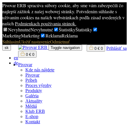
Pivovar ERB spracúva súbory cookie, aby sme vám zabezpečili čo
najlepší zážitok z našej webovej stránky. Potvrdením súhlasíte s
užívaním cookies na našich webstránkach podľa zásad uvedených v
našich
Podmienkach používania stránok.
Nevyhnutné
Nevyhnutné
Štatistiky
Štatistiky
Marketing
Marketing
Reklama
Reklama
Súhlasím
Uložiť nastavenie
Odmietnuť
sk
Toggle navigation
Prihlásiť sa
0
€
0
0
€
0
en
de
Pivovar
Kde nás nájdete
Pivovar
Príbeh
Proces výroby
Produkty
Galéria
Aktuality
Médiá
Klub ERB
E-shop
Kontakt