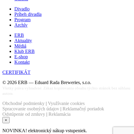
Divadlo
Príbeh divadla
Program
Archív
ERB
Aktuality
Médiá
Klub ERB
E-shop
Kontakt
CERTIFIKÁT
©
2026
ERB — Eduard Rada Breweries, s.r.o.
Všetky práva vyhradené. Zákaz kopírovania obsahu týchto stránok bez súhlasu
autora.
Obchodné podmienky
|
Využívanie cookies
Spracovanie osobných údajov
|
Reklamačný poriadok
Odstúpenie od zmluvy
|
Reklamácia
×
NOVINKA! elektronický nákup vstupeniek.