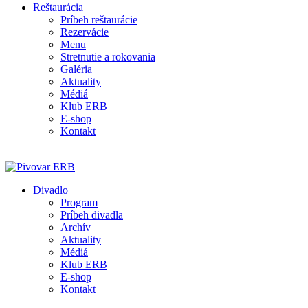
Reštaurácia
Príbeh reštaurácie
Rezervácie
Menu
Stretnutie a rokovania
Galéria
Aktuality
Médiá
Klub ERB
E-shop
Kontakt
Divadlo
Program
Príbeh divadla
Archív
Aktuality
Médiá
Klub ERB
E-shop
Kontakt