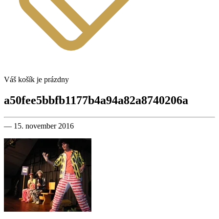
Váš košík je prázdny
a50fee5bbfb1177b4a94a82a8740206a
— 15. november 2016