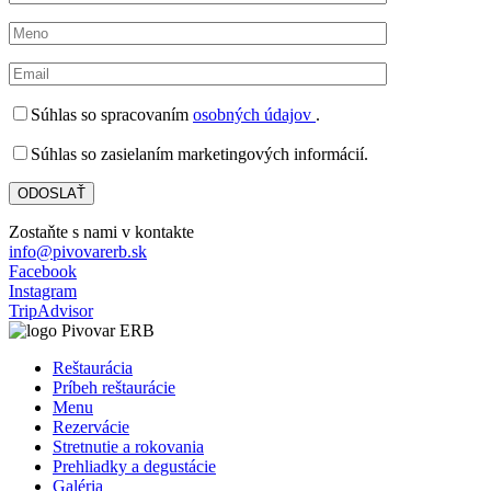
Súhlas so spracovaním
osobných údajov
.
Súhlas so zasielaním marketingových informácií.
Zostaňte s nami v kontakte
info@pivovarerb.sk
Facebook
Instagram
TripAdvisor
Reštaurácia
Príbeh reštaurácie
Menu
Rezervácie
Stretnutie a rokovania
Prehliadky a degustácie
Galéria