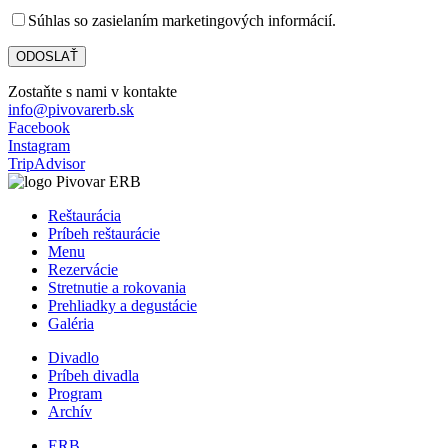
Súhlas so zasielaním marketingových informácií.
Zostaňte s nami v kontakte
info@pivovarerb.sk
Facebook
Instagram
TripAdvisor
Reštaurácia
Príbeh reštaurácie
Menu
Rezervácie
Stretnutie a rokovania
Prehliadky a degustácie
Galéria
Divadlo
Príbeh divadla
Program
Archív
ERB