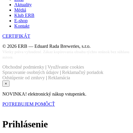
Aktuality
Médiá
Klub ERB
E-shop
Kontakt
CERTIFIKÁT
©
2026
ERB — Eduard Rada Breweries, s.r.o.
Všetky práva vyhradené. Zákaz kopírovania obsahu týchto stránok bez súhlasu
autora.
Obchodné podmienky
|
Využívanie cookies
Spracovanie osobných údajov
|
Reklamačný poriadok
Odstúpenie od zmluvy
|
Reklamácia
×
NOVINKA! elektronický nákup vstupeniek.
POTREBUJEM POMÔCŤ
Prihlásenie