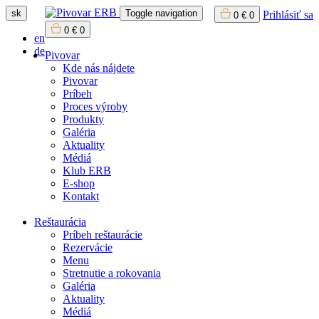
sk
Toggle navigation
Prihlásiť sa
0
€
0
0
€
0
en
de
Pivovar
Kde nás nájdete
Pivovar
Príbeh
Proces výroby
Produkty
Galéria
Aktuality
Médiá
Klub ERB
E-shop
Kontakt
Reštaurácia
Príbeh reštaurácie
Rezervácie
Menu
Stretnutie a rokovania
Galéria
Aktuality
Médiá