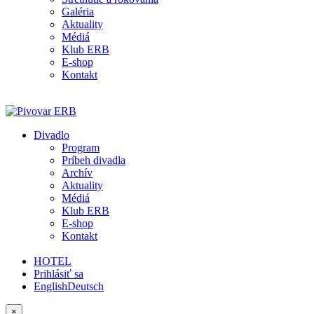
Galéria
Aktuality
Médiá
Klub ERB
E-shop
Kontakt
Divadlo
Program
Príbeh divadla
Archív
Aktuality
Médiá
Klub ERB
E-shop
Kontakt
HOTEL
Prihlásiť sa
English
Deutsch
×