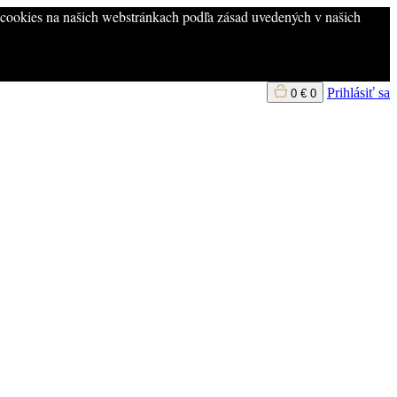
m cookies na našich webstránkach podľa zásad uvedených v našich
Prihlásiť sa
0
€
0