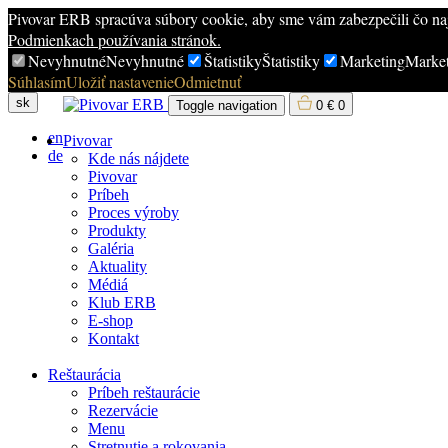
Pivovar ERB spracúva súbory cookie, aby sme vám zabezpečili čo najl
Podmienkach používania stránok.
Nevyhnutné
Nevyhnutné
Štatistiky
Štatistiky
Marketing
Marke
Súhlasím
Uložiť nastavenie
Odmietnuť
sk
Toggle navigation
0
€
0
en
Pivovar
de
Kde nás nájdete
Pivovar
Príbeh
Proces výroby
Produkty
Galéria
Aktuality
Médiá
Klub ERB
E-shop
Kontakt
Reštaurácia
Príbeh reštaurácie
Rezervácie
Menu
Stretnutie a rokovania