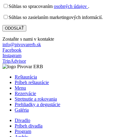
Súhlas so spracovaním
osobných údajov
.
Súhlas so zasielaním marketingových informácií.
Zostaňte s nami v kontakte
info@pivovarerb.sk
Facebook
Instagram
TripAdvisor
Reštaurácia
Príbeh reštaurácie
Menu
Rezervácie
Stretnutie a rokovania
Prehliadky a degustácie
Galéria
Divadlo
Príbeh divadla
Program
Archív