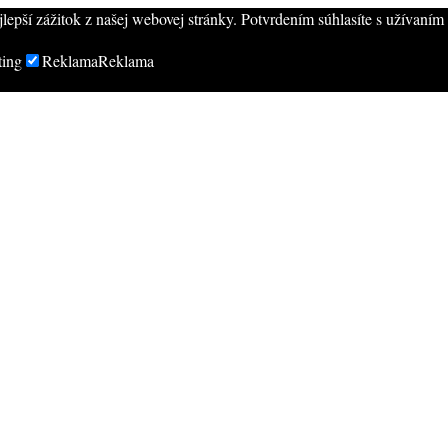
epší zážitok z našej webovej stránky. Potvrdením súhlasíte s užívaní
ting
Reklama
Reklama