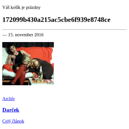
Váš košík je prázdny
172099b430a215ac5cbe6f939e8748ce
— 15. november 2016
Archív
Darček
Celý článok