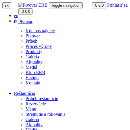
Prihlásiť sa
sk
Toggle navigation
0
€
0
0
€
0
en
de
Pivovar
Kde nás nájdete
Pivovar
Príbeh
Proces výroby
Produkty
Galéria
Aktuality
Médiá
Klub ERB
E-shop
Kontakt
Reštaurácia
Príbeh reštaurácie
Rezervácie
Menu
Stretnutie a rokovania
Galéria
Aktuality
Médiá