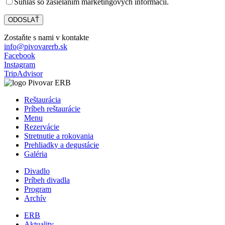
Súhlas so zasielaním marketingových informácií.
Zostaňte s nami v kontakte
info@pivovarerb.sk
Facebook
Instagram
TripAdvisor
Reštaurácia
Príbeh reštaurácie
Menu
Rezervácie
Stretnutie a rokovania
Prehliadky a degustácie
Galéria
Divadlo
Príbeh divadla
Program
Archív
ERB
Aktuality