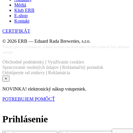
Médiá
Klub ERB
E-shop
Kontakt
CERTIFIKÁT
©
2026
ERB — Eduard Rada Breweries, s.r.o.
Všetky práva vyhradené. Zákaz kopírovania obsahu týchto stránok bez súhlasu
autora.
Obchodné podmienky
|
Využívanie cookies
Spracovanie osobných údajov
|
Reklamačný poriadok
Odstúpenie od zmluvy
|
Reklamácia
×
NOVINKA! elektronický nákup vstupeniek.
POTREBUJEM POMÔCŤ
Prihlásenie