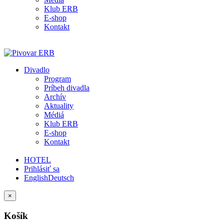
Klub ERB
E-shop
Kontakt
Divadlo
Program
Príbeh divadla
Archív
Aktuality
Médiá
Klub ERB
E-shop
Kontakt
HOTEL
Prihlásiť sa
English
Deutsch
×
Košík