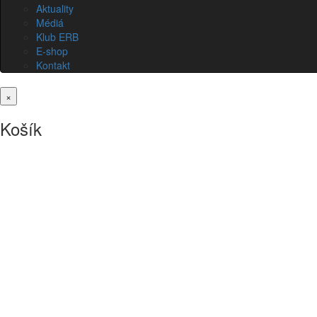
Aktuality
Médiá
Klub ERB
E-shop
Kontakt
×
Košík