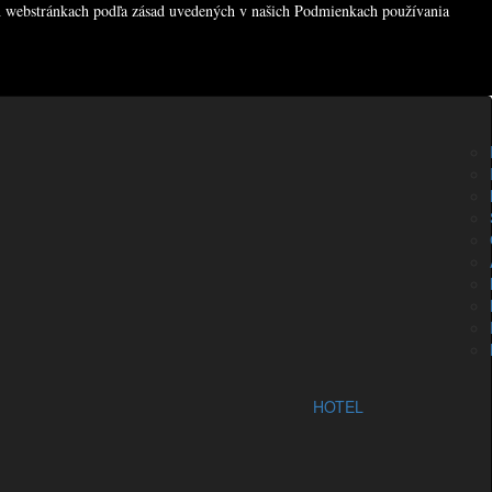
ch webstránkach podľa zásad uvedených v našich
Podmienkach používania
0
€
Prihlásiť sa
HOTEL