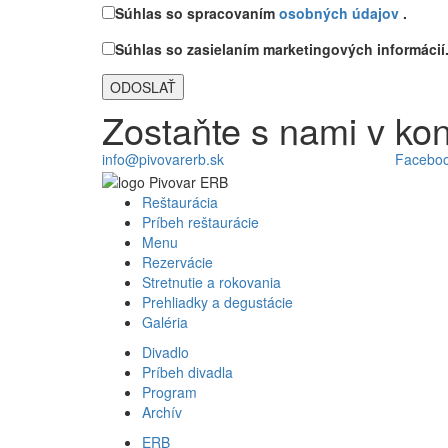
Súhlas so spracovaním
osobných údajov
.
Súhlas so zasielaním marketingových informácií
Zostaňte s nami v kon
info@pivovarerb.sk
Facebo
Reštaurácia
Príbeh reštaurácie
Menu
Rezervácie
Stretnutie a rokovania
Prehliadky a degustácie
Galéria
Divadlo
Príbeh divadla
Program
Archív
ERB