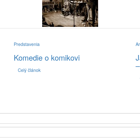
Predstavenia
Ar
Komedie o komikovi
J
–
Celý článok