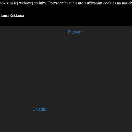
tok z našej webovej stránky. Potvrdením súhlasíte s užívaním cookies na naši
klama
Reklama
Pivovar
Divadlo