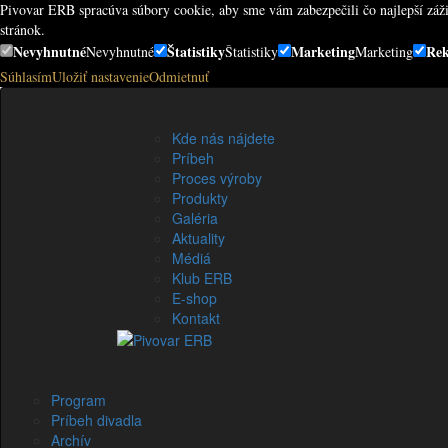
Pivovar ERB spracúva súbory cookie, aby sme vám zabezpečili čo najlepší záži
stránok.
Nevyhnutné
Štatistiky
Marketing
Re
Nevyhnutné
Štatistiky
Marketing
Súhlasím
Uložiť nastavenie
Odmietnuť
sk
Kde nás nájdete
Príbeh
Proces výroby
Produkty
Galéria
Aktuality
Médiá
Klub ERB
E-shop
Kontakt
Program
Príbeh divadla
Archív