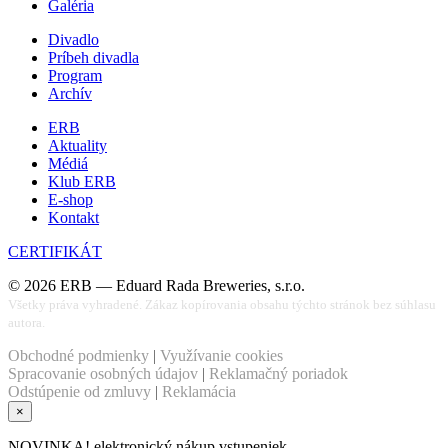
Galéria
Divadlo
Príbeh divadla
Program
Archív
ERB
Aktuality
Médiá
Klub ERB
E-shop
Kontakt
CERTIFIKÁT
©
2026
ERB — Eduard Rada Breweries, s.r.o.
Všetky práva vyhradené. Zákaz kopírovania obsahu týchto stránok bez súhlasu
autora.
Obchodné podmienky
|
Využívanie cookies
Spracovanie osobných údajov
|
Reklamačný poriadok
Odstúpenie od zmluvy
|
Reklamácia
×
NOVINKA! elektronický nákup vstupeniek.