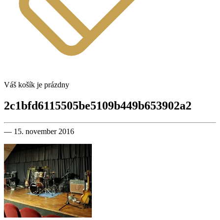
Váš košík je prázdny
2c1bfd6115505be5109b449b653902a2
— 15. november 2016