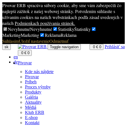
Pivovar ERB spracúva súbory cookie, aby sme vám zabezpečili čo
najlepší zážitok z našej webovej stránky. Potvrdením súhlasíte s
užívaním cookies na našich webstránkach podľa zásad uvedených v
našich
Podmienkach používania stránok.
Nevyhnutné
Nevyhnutné
Štatistiky
Štatistiky
Marketing
Marketing
Reklama
Reklama
Súhlasím
Uložiť nastavenie
Odmietnuť
Prihlásiť sa
sk
Toggle navigation
0
€
0
0
€
0
en
de
Pivovar
Kde nás nájdete
Pivovar
Príbeh
Proces výroby
Produkty
Galéria
Aktuality
Médiá
Klub ERB
E-shop
Kontakt