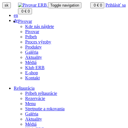
Prihlásiť sa
sk
Toggle navigation
0
€
0
0
€
0
en
de
Pivovar
Kde nás nájdete
Pivovar
Príbeh
Proces výroby
Produkty
Galéria
Aktuality
Médiá
Klub ERB
E-shop
Kontakt
Reštaurácia
Príbeh reštaurácie
Rezervácie
Menu
Stretnutie a rokovania
Galéria
Aktuality
Médiá