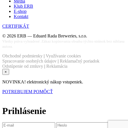
Médiá
Klub ERB
E-shop
Kontakt
CERTIFIKÁT
©
2026
ERB — Eduard Rada Breweries, s.r.o.
Všetky práva vyhradené. Zákaz kopírovania obsahu týchto stránok bez súhlasu
autora.
Obchodné podmienky
|
Využívanie cookies
Spracovanie osobných údajov
|
Reklamačný poriadok
Odstúpenie od zmluvy
|
Reklamácia
×
NOVINKA! elektronický nákup vstupeniek.
POTREBUJEM POMÔCŤ
Prihlásenie