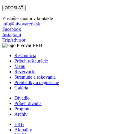
Zostaňte s nami v kontakte
info@pivovarerb.sk
Facebook
Instagram
TripAdvisor
Reštaurácia
Príbeh reštaurácie
Menu
Rezervácie
Stretnutie a rokovania
Prehliadky a degustácie
Galéria
Divadlo
Príbeh divadla
Program
Archív
ERB
Aktuality