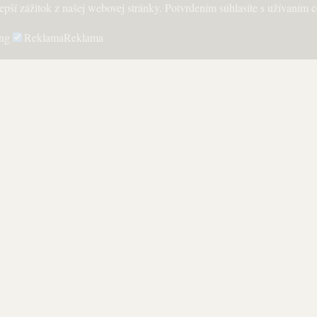
pší zážitok z našej webovej stránky. Potvrdením súhlasíte s užívaním
ng
Reklama
Reklama