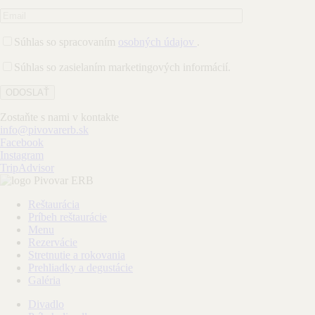
Súhlas so spracovaním
osobných údajov
.
Súhlas so zasielaním marketingových informácií.
Zostaňte s nami v kontakte
info@pivovarerb.sk
Facebook
Instagram
TripAdvisor
Reštaurácia
Príbeh reštaurácie
Menu
Rezervácie
Stretnutie a rokovania
Prehliadky a degustácie
Galéria
Divadlo