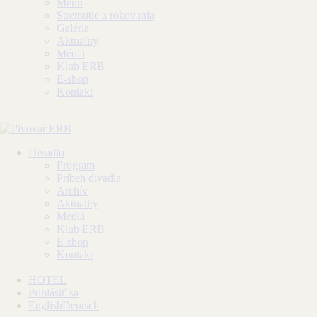
Menu
Stretnutie a rokovania
Galéria
Aktuality
Médiá
Klub ERB
E-shop
Kontakt
Divadlo
Program
Príbeh divadla
Archív
Aktuality
Médiá
Klub ERB
E-shop
Kontakt
HOTEL
Prihlásiť sa
English
Deutsch