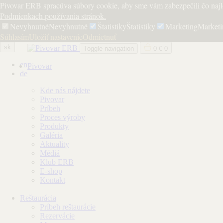
Pivovar ERB spracúva súbory cookie, aby sme vám zabezpečili čo najle
Podmienkach používania stránok.
Nevyhnutné
Nevyhnutné
Štatistiky
Štatistiky
Marketing
Marketi
Súhlasím
Uložiť nastavenie
Odmietnuť
sk
Toggle navigation
0
€
0
en
Pivovar
de
Kde nás nájdete
Pivovar
Príbeh
Proces výroby
Produkty
Galéria
Aktuality
Médiá
Klub ERB
E-shop
Kontakt
Reštaurácia
Príbeh reštaurácie
Rezervácie