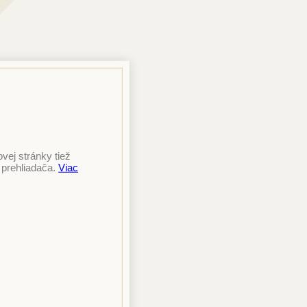
ej stránky tiež
 prehliadača.
Viac