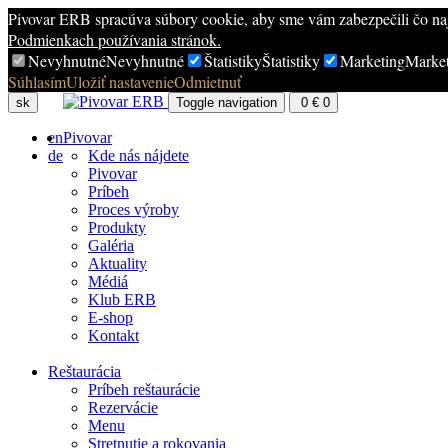
Pivovar ERB spracúva súbory cookie, aby sme vám zabezpečili čo najl
Podmienkach používania stránok.
Nevyhnutné
Nevyhnutné
Štatistiky
Štatistiky
Marketing
Marke
Súhlasím
Uložiť nastavenie
Odmietnuť
sk
Toggle navigation
0
€
0
en
Pivovar
de
Kde nás nájdete
Pivovar
Príbeh
Proces výroby
Produkty
Galéria
Aktuality
Médiá
Klub ERB
E-shop
Kontakt
Reštaurácia
Príbeh reštaurácie
Rezervácie
Menu
Stretnutie a rokovania