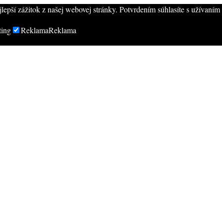
epší zážitok z našej webovej stránky. Potvrdením súhlasíte s užívaní
ting
Reklama
Reklama