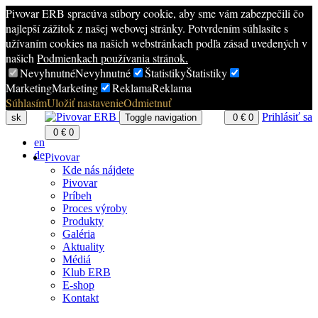
Pivovar ERB spracúva súbory cookie, aby sme vám zabezpečili čo
najlepší zážitok z našej webovej stránky. Potvrdením súhlasíte s
užívaním cookies na našich webstránkach podľa zásad uvedených v
našich
Podmienkach používania stránok.
Nevyhnutné
Nevyhnutné
Štatistiky
Štatistiky
Marketing
Marketing
Reklama
Reklama
Súhlasím
Uložiť nastavenie
Odmietnuť
Prihlásiť sa
sk
Toggle navigation
0
€
0
0
€
0
en
de
Pivovar
Kde nás nájdete
Pivovar
Príbeh
Proces výroby
Produkty
Galéria
Aktuality
Médiá
Klub ERB
E-shop
Kontakt