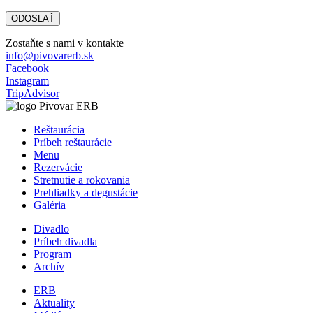
Zostaňte s nami v kontakte
info@pivovarerb.sk
Facebook
Instagram
TripAdvisor
Reštaurácia
Príbeh reštaurácie
Menu
Rezervácie
Stretnutie a rokovania
Prehliadky a degustácie
Galéria
Divadlo
Príbeh divadla
Program
Archív
ERB
Aktuality