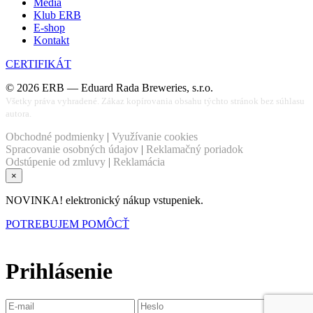
Médiá
Klub ERB
E-shop
Kontakt
CERTIFIKÁT
©
2026
ERB — Eduard Rada Breweries, s.r.o.
Všetky práva vyhradené. Zákaz kopírovania obsahu týchto stránok bez súhlasu
autora.
Obchodné podmienky
|
Využívanie cookies
Spracovanie osobných údajov
|
Reklamačný poriadok
Odstúpenie od zmluvy
|
Reklamácia
×
NOVINKA! elektronický nákup vstupeniek.
POTREBUJEM POMÔCŤ
Prihlásenie