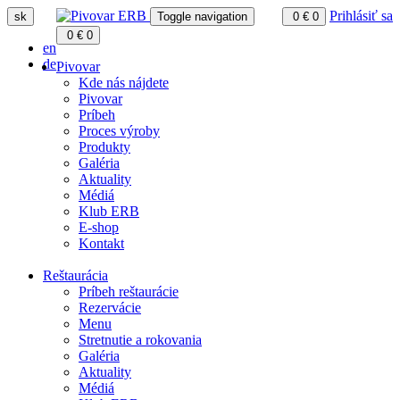
Prihlásiť sa
sk
Toggle navigation
0
€
0
0
€
0
en
de
Pivovar
Kde nás nájdete
Pivovar
Príbeh
Proces výroby
Produkty
Galéria
Aktuality
Médiá
Klub ERB
E-shop
Kontakt
Reštaurácia
Príbeh reštaurácie
Rezervácie
Menu
Stretnutie a rokovania
Galéria
Aktuality
Médiá