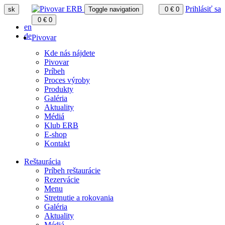
Prihlásiť sa
sk
Toggle navigation
0
€
0
0
€
0
en
de
Pivovar
Kde nás nájdete
Pivovar
Príbeh
Proces výroby
Produkty
Galéria
Aktuality
Médiá
Klub ERB
E-shop
Kontakt
Reštaurácia
Príbeh reštaurácie
Rezervácie
Menu
Stretnutie a rokovania
Galéria
Aktuality
Médiá