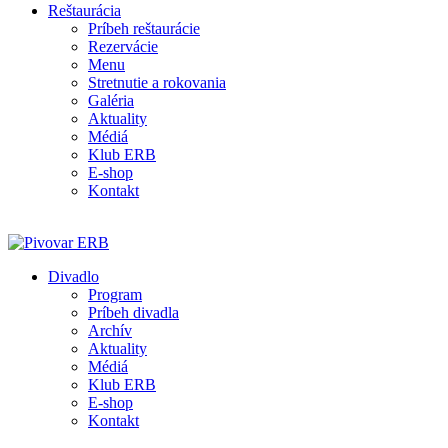
Reštaurácia
Príbeh reštaurácie
Rezervácie
Menu
Stretnutie a rokovania
Galéria
Aktuality
Médiá
Klub ERB
E-shop
Kontakt
Divadlo
Program
Príbeh divadla
Archív
Aktuality
Médiá
Klub ERB
E-shop
Kontakt