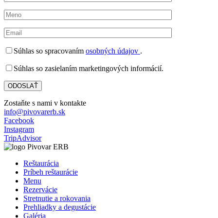
Súhlas so spracovaním
osobných údajov
.
Súhlas so zasielaním marketingových informácií.
Zostaňte s nami v kontakte
info@pivovarerb.sk
Facebook
Instagram
TripAdvisor
Reštaurácia
Príbeh reštaurácie
Menu
Rezervácie
Stretnutie a rokovania
Prehliadky a degustácie
Galéria