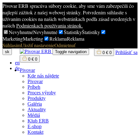
Pivovar ERB spracúva súbory cookie, aby sme vám zabezpečili čo
najlepší zážitok z našej webovej stránky. Potvrdením súhlasíte s
užívaním cookies na našich webstránkach podľa zásad uvedených v
našich
Podmienkach používania stránok.
Nevyhnutné
Nevyhnutné
Štatistiky
Štatistiky
Marketing
Marketing
Reklama
Reklama
Súhlasím
Uložiť nastavenie
Odmietnuť
sk
Toggle navigation
Prihlásiť sa
0
€
0
0
€
0
en
de
Pivovar
Kde nás nájdete
Pivovar
Príbeh
Proces výroby
Produkty
Galéria
Aktuality
Médiá
Klub ERB
E-shop
Kontakt