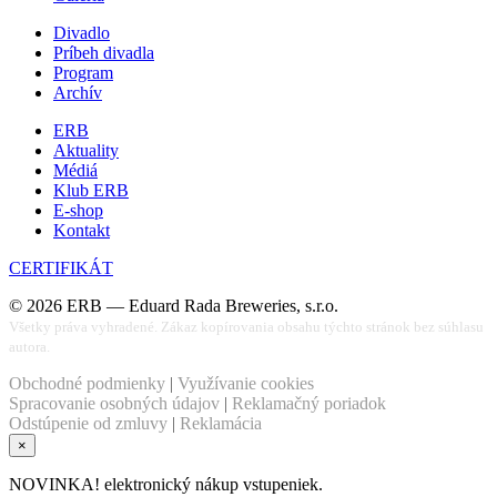
Divadlo
Príbeh divadla
Program
Archív
ERB
Aktuality
Médiá
Klub ERB
E-shop
Kontakt
CERTIFIKÁT
©
2026
ERB — Eduard Rada Breweries, s.r.o.
Všetky práva vyhradené. Zákaz kopírovania obsahu týchto stránok bez súhlasu
autora.
Obchodné podmienky
|
Využívanie cookies
Spracovanie osobných údajov
|
Reklamačný poriadok
Odstúpenie od zmluvy
|
Reklamácia
×
NOVINKA! elektronický nákup vstupeniek.