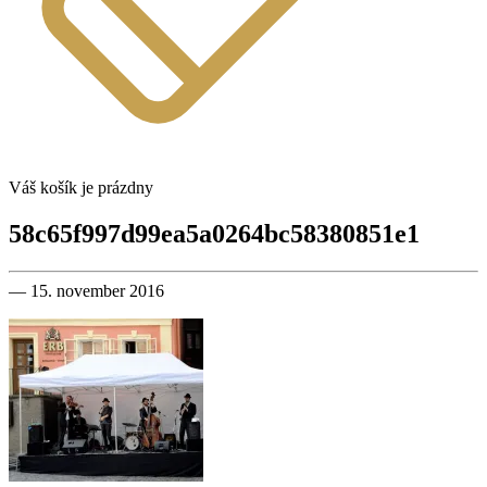
Váš košík je prázdny
58c65f997d99ea5a0264bc58380851e1
— 15. november 2016