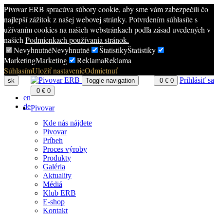
Pivovar ERB spracúva súbory cookie, aby sme vám zabezpečili čo
najlepší zážitok z našej webovej stránky. Potvrdením súhlasíte s
užívaním cookies na našich webstránkach podľa zásad uvedených v
našich
Podmienkach používania stránok.
Nevyhnutné
Nevyhnutné
Štatistiky
Štatistiky
Marketing
Marketing
Reklama
Reklama
Súhlasím
Uložiť nastavenie
Odmietnuť
Prihlásiť sa
sk
Toggle navigation
0
€
0
0
€
0
en
de
Pivovar
Kde nás nájdete
Pivovar
Príbeh
Proces výroby
Produkty
Galéria
Aktuality
Médiá
Klub ERB
E-shop
Kontakt