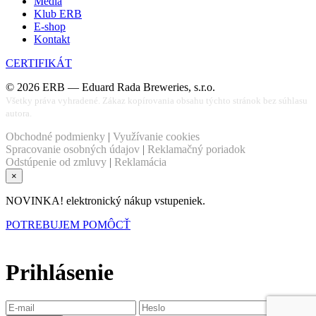
Médiá
Klub ERB
E-shop
Kontakt
CERTIFIKÁT
©
2026
ERB — Eduard Rada Breweries, s.r.o.
Všetky práva vyhradené. Zákaz kopírovania obsahu týchto stránok bez súhlasu
autora.
Obchodné podmienky
|
Využívanie cookies
Spracovanie osobných údajov
|
Reklamačný poriadok
Odstúpenie od zmluvy
|
Reklamácia
×
NOVINKA! elektronický nákup vstupeniek.
POTREBUJEM POMÔCŤ
Prihlásenie