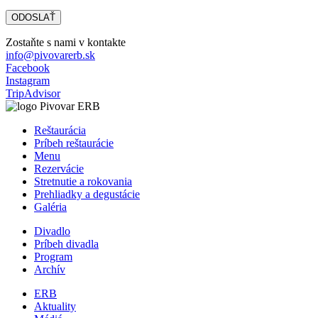
Zostaňte s nami v kontakte
info@pivovarerb.sk
Facebook
Instagram
TripAdvisor
Reštaurácia
Príbeh reštaurácie
Menu
Rezervácie
Stretnutie a rokovania
Prehliadky a degustácie
Galéria
Divadlo
Príbeh divadla
Program
Archív
ERB
Aktuality