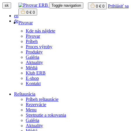
sk
Toggle navigation
Prihlásiť sa
0
€
0
0
€
0
en
de
Pivovar
Kde nás nájdete
Pivovar
Príbeh
Proces výroby
Produkty
Galéria
Aktuality
Médiá
Klub ERB
E-shop
Kontakt
Reštaurácia
Príbeh reštaurácie
Rezervácie
Menu
Stretnutie a rokovania
Galéria
Aktuality
Médiá