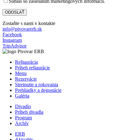
Súhlas so zasielaním marketingových informácií.
Zostaňte s nami v kontakte
info@pivovarerb.sk
Facebook
Instagram
TripAdvisor
Reštaurácia
Príbeh reštaurácie
Menu
Rezervácie
Stretnutie a rokovania
Prehliadky a degustácie
Galéria
Divadlo
Príbeh divadla
Program
Archív
ERB
Aktuality