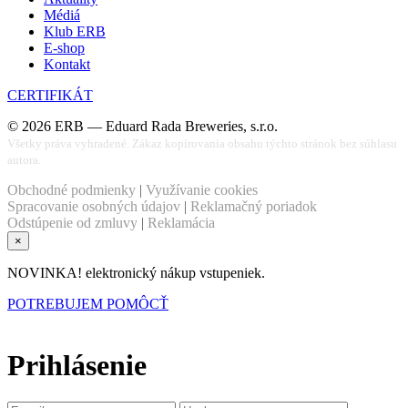
Médiá
Klub ERB
E-shop
Kontakt
CERTIFIKÁT
©
2026
ERB — Eduard Rada Breweries, s.r.o.
Všetky práva vyhradené. Zákaz kopírovania obsahu týchto stránok bez súhlasu
autora.
Obchodné podmienky
|
Využívanie cookies
Spracovanie osobných údajov
|
Reklamačný poriadok
Odstúpenie od zmluvy
|
Reklamácia
×
NOVINKA! elektronický nákup vstupeniek.
POTREBUJEM POMÔCŤ
Prihlásenie