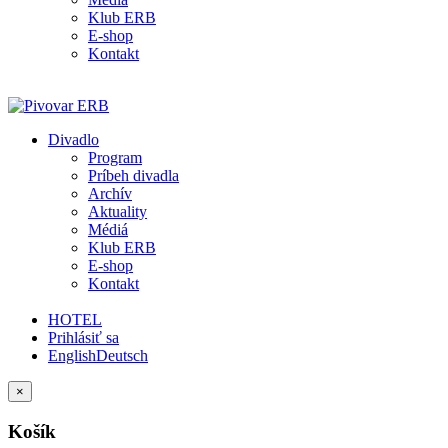
Klub ERB
E-shop
Kontakt
Divadlo
Program
Príbeh divadla
Archív
Aktuality
Médiá
Klub ERB
E-shop
Kontakt
HOTEL
Prihlásiť sa
English
Deutsch
×
Košík