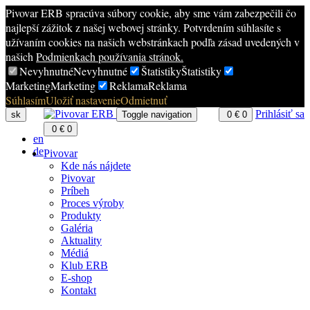
Pivovar ERB spracúva súbory cookie, aby sme vám zabezpečili čo
najlepší zážitok z našej webovej stránky. Potvrdením súhlasíte s
užívaním cookies na našich webstránkach podľa zásad uvedených v
našich
Podmienkach používania stránok.
Nevyhnutné
Nevyhnutné
Štatistiky
Štatistiky
Marketing
Marketing
Reklama
Reklama
Súhlasím
Uložiť nastavenie
Odmietnuť
Prihlásiť sa
sk
Toggle navigation
0
€
0
0
€
0
en
de
Pivovar
Kde nás nájdete
Pivovar
Príbeh
Proces výroby
Produkty
Galéria
Aktuality
Médiá
Klub ERB
E-shop
Kontakt