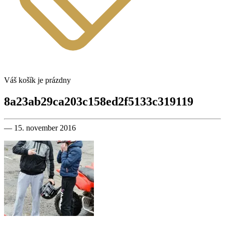
Váš košík je prázdny
8a23ab29ca203c158ed2f5133c319119
— 15. november 2016