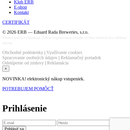
Klub ERB
E-shop
Kontakt
CERTIFIKÁT
©
2026
ERB — Eduard Rada Breweries, s.r.o.
Všetky práva vyhradené. Zákaz kopírovania obsahu týchto stránok bez súhlasu
autora.
Obchodné podmienky
|
Využívanie cookies
Spracovanie osobných údajov
|
Reklamačný poriadok
Odstúpenie od zmluvy
|
Reklamácia
×
NOVINKA! elektronický nákup vstupeniek.
POTREBUJEM POMÔCŤ
Prihlásenie