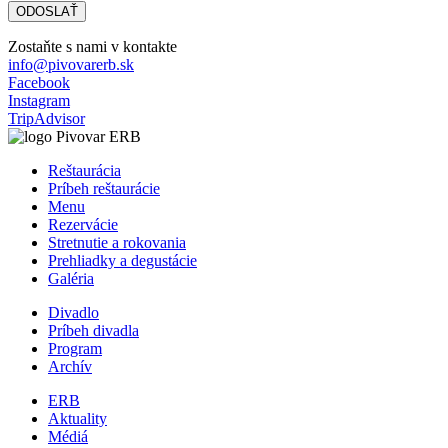
Zostaňte s nami v kontakte
info@pivovarerb.sk
Facebook
Instagram
TripAdvisor
Reštaurácia
Príbeh reštaurácie
Menu
Rezervácie
Stretnutie a rokovania
Prehliadky a degustácie
Galéria
Divadlo
Príbeh divadla
Program
Archív
ERB
Aktuality
Médiá