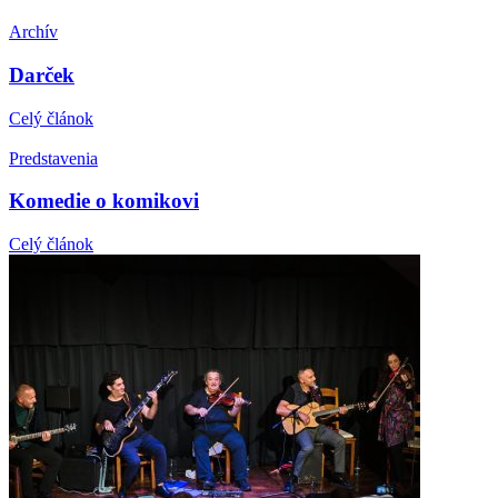
Archív
Darček
Celý článok
Predstavenia
Komedie o komikovi
Celý článok