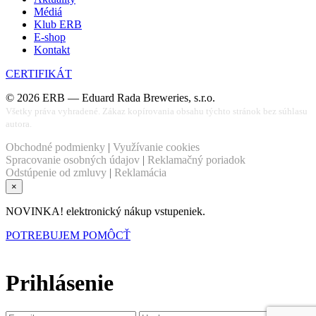
Médiá
Klub ERB
E-shop
Kontakt
CERTIFIKÁT
©
2026
ERB — Eduard Rada Breweries, s.r.o.
Všetky práva vyhradené. Zákaz kopírovania obsahu týchto stránok bez súhlasu
autora.
Obchodné podmienky
|
Využívanie cookies
Spracovanie osobných údajov
|
Reklamačný poriadok
Odstúpenie od zmluvy
|
Reklamácia
×
NOVINKA! elektronický nákup vstupeniek.
POTREBUJEM POMÔCŤ
Prihlásenie