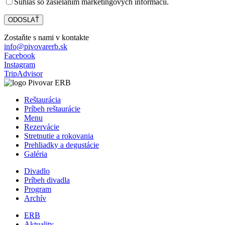
Súhlas so zasielaním marketingových informácií.
Zostaňte s nami v kontakte
info@pivovarerb.sk
Facebook
Instagram
TripAdvisor
Reštaurácia
Príbeh reštaurácie
Menu
Rezervácie
Stretnutie a rokovania
Prehliadky a degustácie
Galéria
Divadlo
Príbeh divadla
Program
Archív
ERB
Aktuality