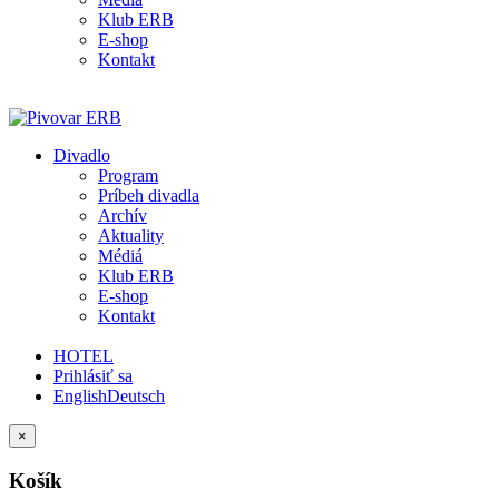
Klub ERB
E-shop
Kontakt
Divadlo
Program
Príbeh divadla
Archív
Aktuality
Médiá
Klub ERB
E-shop
Kontakt
HOTEL
Prihlásiť sa
English
Deutsch
×
Košík