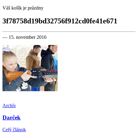
Váš košík je prázdny
3f78758d19bd32756f912cd0fe41e671
— 15. november 2016
Archív
Darček
Celý článok