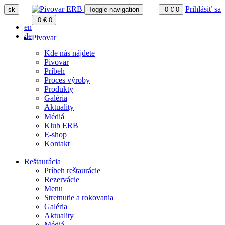
Prihlásiť sa
sk
Toggle navigation
0
€
0
0
€
0
en
de
Pivovar
Kde nás nájdete
Pivovar
Príbeh
Proces výroby
Produkty
Galéria
Aktuality
Médiá
Klub ERB
E-shop
Kontakt
Reštaurácia
Príbeh reštaurácie
Rezervácie
Menu
Stretnutie a rokovania
Galéria
Aktuality
Médiá