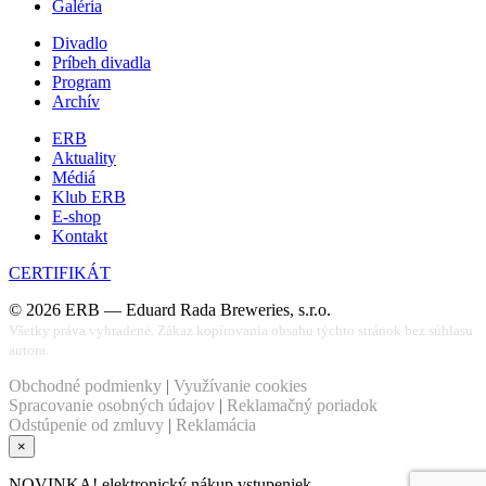
Galéria
Divadlo
Príbeh divadla
Program
Archív
ERB
Aktuality
Médiá
Klub ERB
E-shop
Kontakt
CERTIFIKÁT
©
2026
ERB — Eduard Rada Breweries, s.r.o.
Všetky práva vyhradené. Zákaz kopírovania obsahu týchto stránok bez súhlasu
autora.
Obchodné podmienky
|
Využívanie cookies
Spracovanie osobných údajov
|
Reklamačný poriadok
Odstúpenie od zmluvy
|
Reklamácia
×
NOVINKA! elektronický nákup vstupeniek.