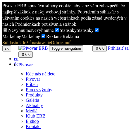
Pivovar ERB spracúva súbory cookie, aby sme vám zabezpečili čo
najlepší zážitok z našej webovej stránky. Potvrdením súhlasíte s
užívaním cookies na našich webstránkach podľa zásad uvedených v
našich
Podmienkach používania stránok.
Nevyhnutné
Nevyhnutné
Štatistiky
Štatistiky
Marketing
Marketing
Reklama
Reklama
Súhlasím
Uložiť nastavenie
Odmietnuť
Prihlásiť sa
sk
Toggle navigation
0
€
0
0
€
0
en
de
Pivovar
Kde nás nájdete
Pivovar
Príbeh
Proces výroby
Produkty
Galéria
Aktuality
Médiá
Klub ERB
E-shop
Kontakt