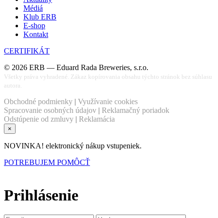
Médiá
Klub ERB
E-shop
Kontakt
CERTIFIKÁT
©
2026
ERB — Eduard Rada Breweries, s.r.o.
Všetky práva vyhradené. Zákaz kopírovania obsahu týchto stránok bez súhlasu
autora.
Obchodné podmienky
|
Využívanie cookies
Spracovanie osobných údajov
|
Reklamačný poriadok
Odstúpenie od zmluvy
|
Reklamácia
×
NOVINKA! elektronický nákup vstupeniek.
POTREBUJEM POMÔCŤ
Prihlásenie