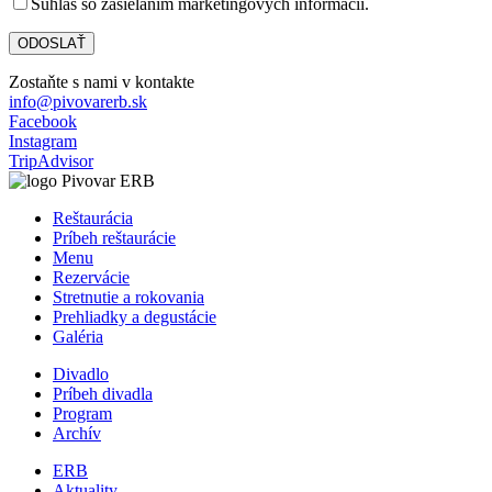
Súhlas so zasielaním marketingových informácií.
Zostaňte s nami v kontakte
info@pivovarerb.sk
Facebook
Instagram
TripAdvisor
Reštaurácia
Príbeh reštaurácie
Menu
Rezervácie
Stretnutie a rokovania
Prehliadky a degustácie
Galéria
Divadlo
Príbeh divadla
Program
Archív
ERB
Aktuality