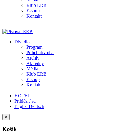
Klub ERB
E-shop
Kontakt
Divadlo
Program
Príbeh divadla
Archív
Aktuality
Médiá
Klub ERB
E-shop
Kontakt
HOTEL
Prihlásiť sa
English
Deutsch
×
Košík