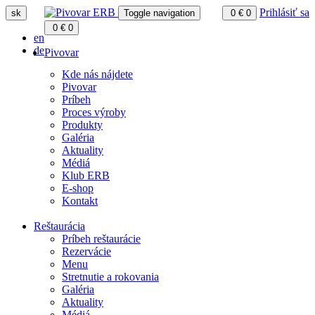
Prihlásiť sa
sk
Toggle navigation
0
€
0
0
€
0
en
de
Pivovar
Kde nás nájdete
Pivovar
Príbeh
Proces výroby
Produkty
Galéria
Aktuality
Médiá
Klub ERB
E-shop
Kontakt
Reštaurácia
Príbeh reštaurácie
Rezervácie
Menu
Stretnutie a rokovania
Galéria
Aktuality
Médiá