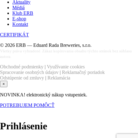
Aktuality
Médiá
Klub ERB
E-shop
Kontakt
CERTIFIKÁT
©
2026
ERB — Eduard Rada Breweries, s.r.o.
Všetky práva vyhradené. Zákaz kopírovania obsahu týchto stránok bez súhlasu
autora.
Obchodné podmienky
|
Využívanie cookies
Spracovanie osobných údajov
|
Reklamačný poriadok
Odstúpenie od zmluvy
|
Reklamácia
×
NOVINKA! elektronický nákup vstupeniek.
POTREBUJEM POMÔCŤ
Prihlásenie