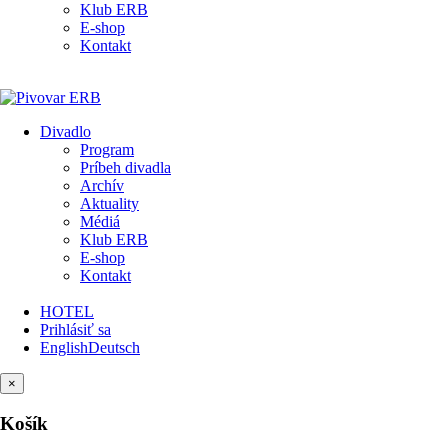
Klub ERB
E-shop
Kontakt
Divadlo
Program
Príbeh divadla
Archív
Aktuality
Médiá
Klub ERB
E-shop
Kontakt
HOTEL
Prihlásiť sa
English
Deutsch
×
Košík