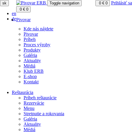
Prihlásiť sa
sk
Toggle navigation
0
€
0
0
€
0
en
de
Pivovar
Kde nás nájdete
Pivovar
Príbeh
Proces výroby
Produkty
Galéria
Aktuality
Médiá
Klub ERB
E-shop
Kontakt
Reštaurácia
Príbeh reštaurácie
Rezervácie
Menu
Stretnutie a rokovania
Galéria
Aktuality
Médiá