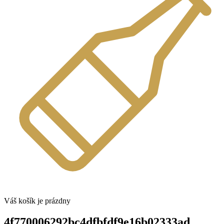
Váš košík je prázdny
4f770006292bc4dfbfdf9e16b02333ad