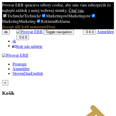
Pivovar ERB spracúva súbory cookie, aby sme vám zabezpečili čo
najlepší zážitok z našej webovej stránky.
Čítať viac
Technické
Technické
Marketingové
Marketingové
Marketing
Marketing
Reklama
Reklama
Accept all
Uložiť nastavenie
Deny
Anmelden
de
Toggle navigation
0
€
0
0
€
0
sk
en
Kde nás nájdete
Program
Anmelden
Slovenčina
English
×
Košík